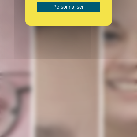
Personnaliser