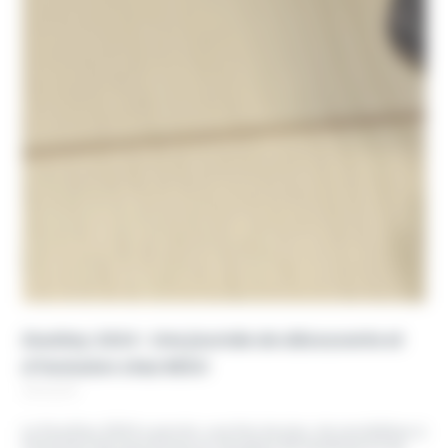
DuoDay 2024 : Une journée de découverte et
d’inclusion chez RESO
10.12.24
Le DuoDay 2024 a permis, une fois de plus, de sensibiliser à
l’inclusion des personnes en situation de handicap en les