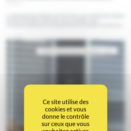
24.03.25
La Semaine des Métiers du Tourisme, qui se déroule chaque
année à l’échelle nationale, est un rendez-vous
incontournable pour les passionnés du secteur et ceux en…
Lire plus
RESO
Ressources Humaines
RSE
Ce site utilise des
cookies et vous
donne le contrôle
sur ceux que vous
souhaitez activer