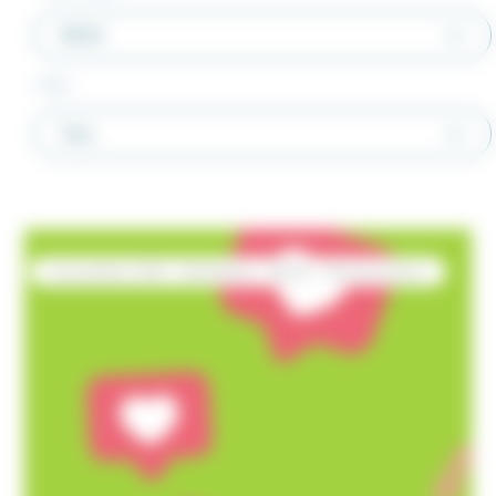
RESO
Cible
Tous
Actualités CHR
Hôtellerie
RESO
Restauration